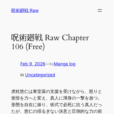
Skip
呪術廻戦 Raw
to
content
呪術廻戦 Raw Chapter
106 (Free)
Feb 9, 2026
—
Manga log
by
in
Uncategorized
虎杖悠仁は東堂葵の支援を受けながら、怒りと
覚悟を力へと変え、真人に渾身の一撃を放つ。
形態を自在に操り、術式で必死に抗う真人だっ
たが、悠仁の揺るぎない決意と圧倒的な力の前