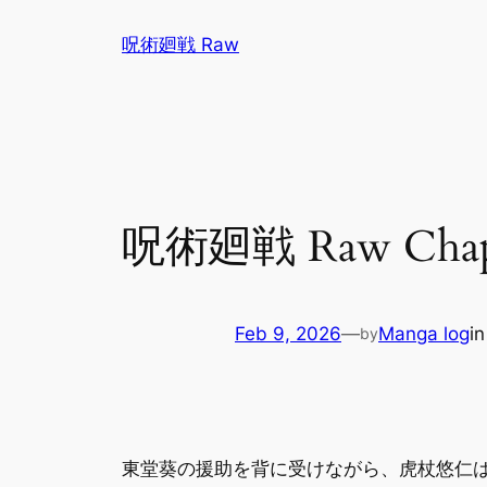
Skip
呪術廻戦 Raw
to
content
呪術廻戦 Raw Chapte
Feb 9, 2026
—
Manga log
i
by
東堂葵の援助を背に受けながら、虎杖悠仁