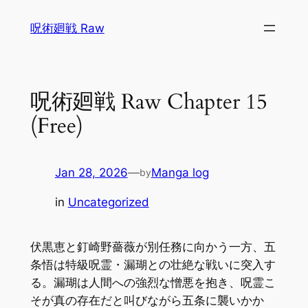
Skip
呪術廻戦 Raw
to
content
呪術廻戦 Raw Chapter 15
(Free)
Jan 28, 2026
—
Manga log
by
in
Uncategorized
伏黒恵と釘崎野薔薇が別任務に向かう一方、五
条悟は特級呪霊・漏瑚との壮絶な戦いに突入す
る。漏瑚は人間への強烈な憎悪を抱き、呪霊こ
そが真の存在だと叫びながら五条に襲いかか