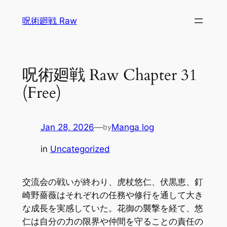
Skip
呪術廻戦 Raw
to
content
呪術廻戦 Raw Chapter 31
(Free)
Jan 28, 2026
—
Manga log
by
in
Uncategorized
交流会の戦いが終わり、虎杖悠仁、伏黒恵、釘
崎野薔薇はそれぞれの任務や修行を通して大き
な成長を実感していた。花御の襲撃を経て、悠
仁は自分の力の限界や仲間を守ることの責任の