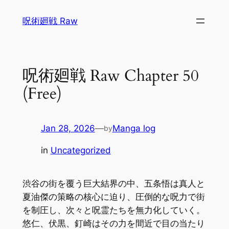
Skip
呪術廻戦 Raw
to
content
呪術廻戦 Raw Chapter 50
(Free)
Jan 28, 2026
—
Manga log
by
in
Uncategorized
渋谷の街を覆う巨大結界の中、五条悟は真人と
夏油傑の策略の核心に迫り、圧倒的な呪力で街
を制圧し、次々と呪霊たちを無力化していく。
悠仁、伏黒、釘崎はその力を間近で目の当たり