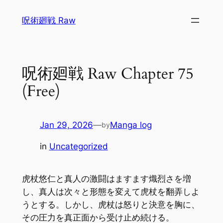
Skip
呪術廻戦 Raw
to
content
呪術廻戦 Raw Chapter 75
(Free)
Jan 29, 2026
—
Manga log
by
in
Uncategorized
虎杖悠仁と真人の激闘はますます熾烈さを増
し、真人は次々と形態を変えて虎杖を翻弄しよ
うとする。しかし、虎杖は怒りと決意を胸に、
その圧力を真正面から受け止め続ける。