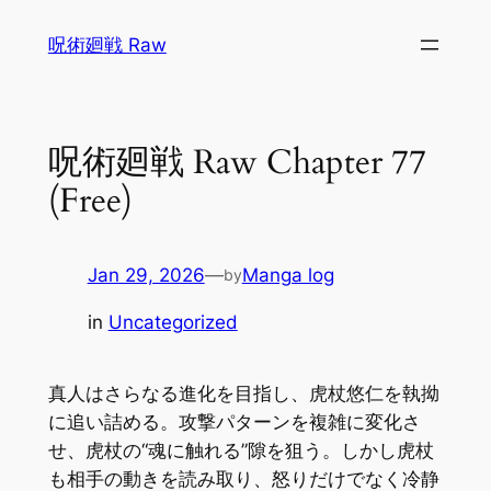
Skip
呪術廻戦 Raw
to
content
呪術廻戦 Raw Chapter 77
(Free)
Jan 29, 2026
—
Manga log
by
in
Uncategorized
真人はさらなる進化を目指し、虎杖悠仁を執拗
に追い詰める。攻撃パターンを複雑に変化さ
せ、虎杖の“魂に触れる”隙を狙う。しかし虎杖
も相手の動きを読み取り、怒りだけでなく冷静