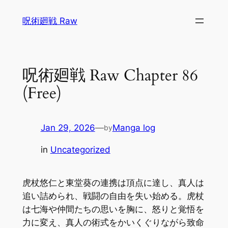
Skip
呪術廻戦 Raw
to
content
呪術廻戦 Raw Chapter 86
(Free)
Jan 29, 2026
—
Manga log
by
in
Uncategorized
虎杖悠仁と東堂葵の連携は頂点に達し、真人は
追い詰められ、戦闘の自由を失い始める。虎杖
は七海や仲間たちの思いを胸に、怒りと覚悟を
力に変え、真人の術式をかいくぐりながら致命