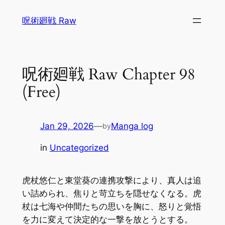
Skip
呪術廻戦 Raw
to
content
呪術廻戦 Raw Chapter 98
(Free)
Jan 29, 2026
—
Manga log
by
in
Uncategorized
虎杖悠仁と東堂葵の連携攻撃により、真人は追
い詰められ、焦りと苛立ちを隠せなくなる。虎
杖は七海や仲間たちの思いを胸に、怒りと覚悟
を力に変えて決定的な一撃を放とうとする。